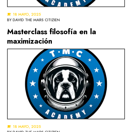
18 MAYO, 2025
BY
DAVID THE MARS CITIZIEN
Masterclass filosofía en la
maximización
18 MAYO, 2025