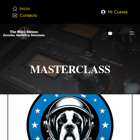
Saltar
Inicio
al
Mi Cuenta
Contacto
contenido
ME
MASTERCLASS