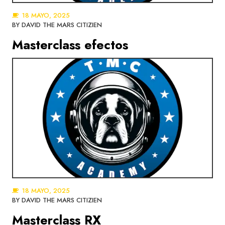
18 MAYO, 2025
BY
DAVID THE MARS CITIZIEN
Masterclass efectos
18 MAYO, 2025
BY
DAVID THE MARS CITIZIEN
Masterclass RX