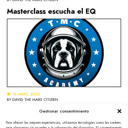
Masterclass escucha el EQ
18 MAYO, 2025
BY
DAVID THE MARS CITIZIEN
Masterclass escucha la
Gestionar consentimiento
compresión
Para ofrecer las mejores experiencias, utilizamos tecnologías como las cookies
para almacenar y/o acceder a la información del dispositivo. El consentimiento