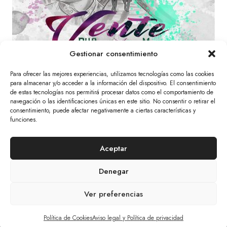
Gestionar consentimiento
The Masterclass- Mastering (Reggaeton)
El
El
60,00
€
45,00
€
Para ofrecer las mejores experiencias, utilizamos tecnologías como las cookies
para almacenar y/o acceder a la información del dispositivo. El consentimiento
precio
precio
de estas tecnologías nos permitirá procesar datos como el comportamiento de
original
actual
Add to cart
navegación o las identificaciones únicas en este sitio. No consentir o retirar el
era:
es:
consentimiento, puede afectar negativamente a ciertas características y
60,00€.
45,00€.
funciones.
© 2026 The Mars Citizen
Aceptar
Aviso Legal Y Política De Privacidad
Cookies
Denegar
Tratamiento De Datos Personales
Política De Devoluciones Y Anulaciones
Ver preferencias
Artículo añadido al carrito.
Finalizar Compra
0 artículos -
0,00
€
Política de Cookies
Aviso legal y Política de privacidad