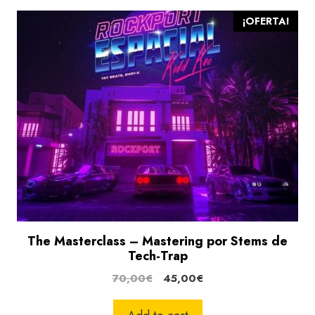
¡OFERTA!
The Masterclass – Mastering por Stems de
Tech-Trap
El
El
70,00
€
45,00
€
precio
precio
original
actual