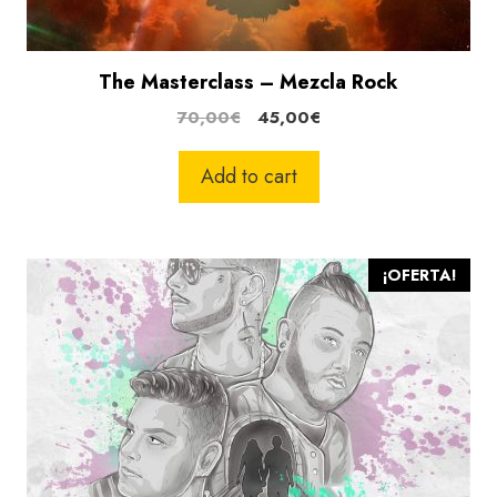
The Masterclass – Mezcla Rock
El
El
70,00
€
45,00
€
precio
precio
original
actual
Add to cart
era:
es:
70,00€.
45,00€.
¡OFERTA!