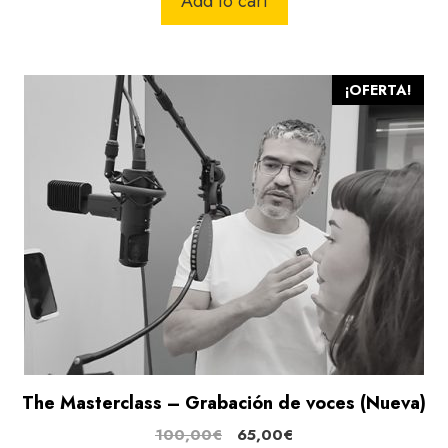
Add to cart
era:
es:
70,00€.
45,00€.
¡OFERTA!
The Masterclass – Grabación de voces (Nueva)
El
El
100,00
€
65,00
€