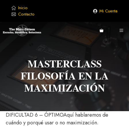
Saltar
Inicio
al
Mi Cuenta
Contacto
contenido
ME
MASTERCLASS
FILOSOFÍA EN LA
MAXIMIZACIÓN
DIFICULTAD 6 – ÓPTIMOAquí hablaremos de
cuándo y porqué usar o no maximización.