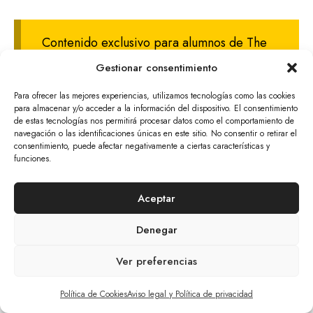
Contenido exclusivo para alumnos de The
Mars Academy.
log in
Gestionar consentimiento
Para ofrecer las mejores experiencias, utilizamos tecnologías como las cookies
para almacenar y/o acceder a la información del dispositivo. El consentimiento
de estas tecnologías nos permitirá procesar datos como el comportamiento de
navegación o las identificaciones únicas en este sitio. No consentir o retirar el
© 2026 The Mars Citizen
consentimiento, puede afectar negativamente a ciertas características y
funciones.
Aviso Legal Y Política De Privacidad
Cookies
Tratamiento De Datos Personales
Política De Devoluciones Y Anulaciones
Aceptar
Denegar
Ver preferencias
Artículo añadido al carrito.
Finalizar Compra
0 artículos -
0,00
€
Política de Cookies
Aviso legal y Política de privacidad