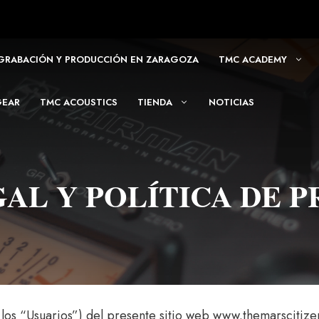
 GRABACIÓN Y PRODUCCIÓN EN ZARAGOZA
TMC ACADEMY
GEAR
TMC ACOUSTICS
TIENDA
NOTICIAS
GAL Y POLÍTICA DE P
 o los “Usuarios”) del presente sitio web www.themarscitiz