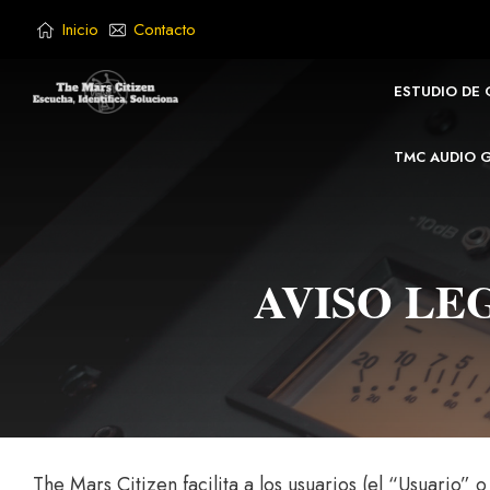
Saltar
Inicio
Contacto
al
contenido
ESTUDIO DE
TMC AUDIO 
AVISO LE
The Mars Citizen facilita a los usuarios (el “Usuario”