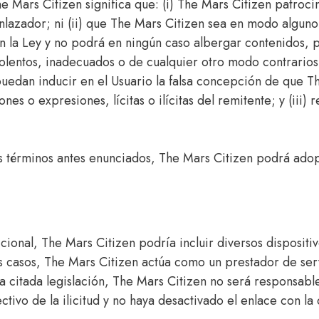
e Mars Citizen significa que: (i) The Mars Citizen patroci
 Enlazador; ni (ii) que The Mars Citizen sea en modo algun
 la Ley y no podrá en ningún caso albergar contenidos, pro
olentos, inadecuados o de cualquier otro modo contrarios 
o puedan inducir en el Usuario la falsa concepción de que 
es o expresiones, lícitas o ilícitas del remitente; y (iii)
s términos antes enunciados, The Mars Citizen podrá adopt
cional, The Mars Citizen podría incluir diversos dispositi
os casos, The Mars Citizen actúa como un prestador de ser
a citada legislación, The Mars Citizen no será responsable
ctivo de la ilicitud y no haya desactivado el enlace con la