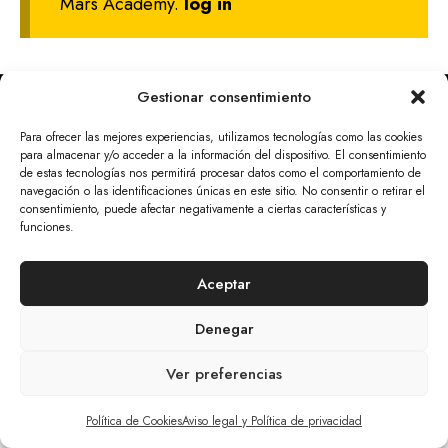
Mars Academy.
log in
Gestionar consentimiento
© 2026 The Mars Citizen
Para ofrecer las mejores experiencias, utilizamos tecnologías como las cookies
Aviso Legal Y Política De Privacidad
Cookies
para almacenar y/o acceder a la información del dispositivo. El consentimiento
Tratamiento De Datos Personales
de estas tecnologías nos permitirá procesar datos como el comportamiento de
navegación o las identificaciones únicas en este sitio. No consentir o retirar el
Política De Devoluciones Y Anulaciones
consentimiento, puede afectar negativamente a ciertas características y
funciones.
Aceptar
Denegar
Ver preferencias
Artículo añadido al carrito.
Finalizar Compra
0 artículos -
0,00
€
Política de Cookies
Aviso legal y Política de privacidad