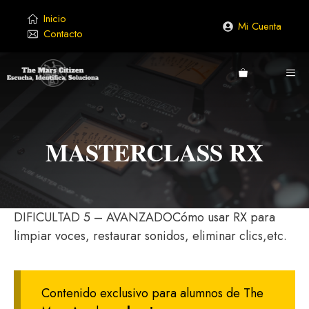
Saltar
Inicio
al
Mi Cuenta
Contacto
contenido
ME
MASTERCLASS RX
DIFICULTAD 5 – AVANZADOCómo usar RX para
limpiar voces, restaurar sonidos, eliminar clics,etc.
Contenido exclusivo para alumnos de The