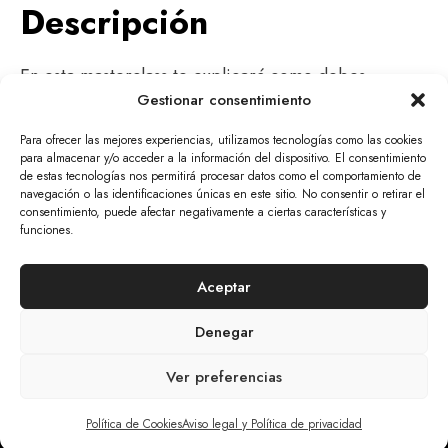
Descripción
En esta masterclass te explicaré
como debes
Gestionar consentimiento
memorizar las sensaciones que dan los diferentes
rangos de frecuencias para que te sea fácil saber si
Para ofrecer las mejores experiencias, utilizamos tecnologías como las cookies
algún sonido, grupo de ellos o canción suena bien o
para almacenar y/o acceder a la información del dispositivo. El consentimiento
de estas tecnologías nos permitirá procesar datos como el comportamiento de
mal y donde debes ir a trabajarlo.
navegación o las identificaciones únicas en este sitio. No consentir o retirar el
consentimiento, puede afectar negativamente a ciertas características y
funciones.
© 2026 The Mars Citizen
Aceptar
Aviso Legal Y Política De Privacidad
Cookies
Denegar
Tratamiento De Datos Personales
Política De Devoluciones Y Anulaciones
Ver preferencias
Política de Cookies
Aviso legal y Política de privacidad