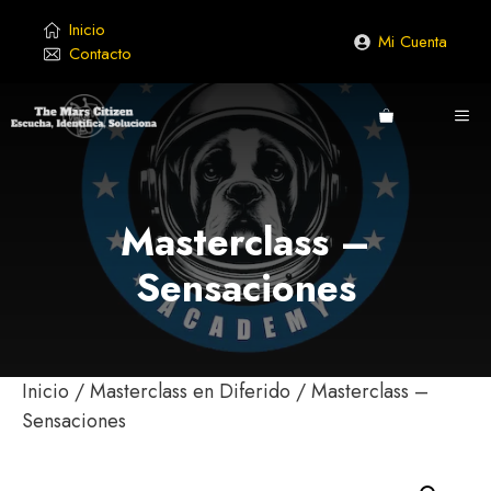
Saltar
Inicio
al
Mi Cuenta
Contacto
contenido
ME
Masterclass –
Sensaciones
Inicio
/
Masterclass en Diferido
/ Masterclass –
Sensaciones