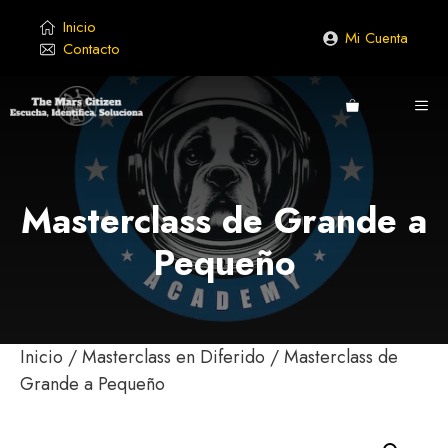
Saltar
Inicio
al
Mi Cuenta
Contacto
contenido
ME
Masterclass de Grande a
Pequeño
Inicio
/
Masterclass en Diferido
/ Masterclass de
Grande a Pequeño