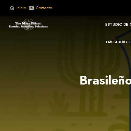
Saltar
Inicio
Contacto
al
contenido
ESTUDIO DE
TMC AUDIO 
Brasileñ