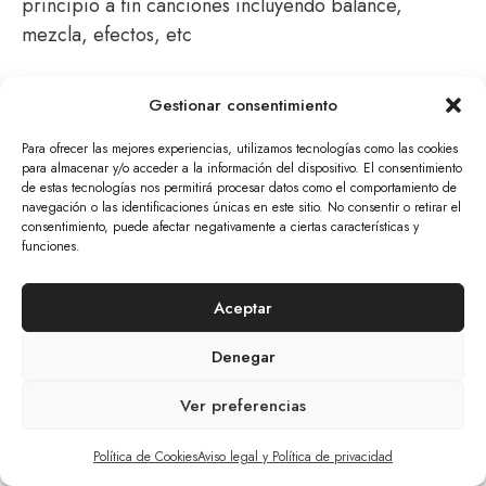
principio a fin canciones incluyendo balance,
mezcla, efectos, etc
Gestionar consentimiento
Contenido exclusivo para alumnos de The
Para ofrecer las mejores experiencias, utilizamos tecnologías como las cookies
Mars Academy.
log in
para almacenar y/o acceder a la información del dispositivo. El consentimiento
de estas tecnologías nos permitirá procesar datos como el comportamiento de
navegación o las identificaciones únicas en este sitio. No consentir o retirar el
consentimiento, puede afectar negativamente a ciertas características y
funciones.
© 2026 The Mars Citizen
Aceptar
Aviso Legal Y Política De Privacidad
Cookies
Tratamiento De Datos Personales
Denegar
Política De Devoluciones Y Anulaciones
Ver preferencias
Artículo añadido al carrito.
Finalizar Compra
0 artículos -
0,00
€
Política de Cookies
Aviso legal y Política de privacidad