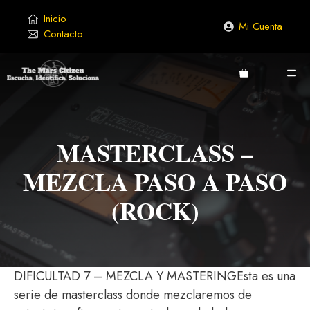
Saltar
Inicio
al
Mi Cuenta
Contacto
contenido
ME
MASTERCLASS –
MEZCLA PASO A PASO
(ROCK)
DIFICULTAD 7 – MEZCLA Y MASTERINGEsta es una
serie de masterclass donde mezclaremos de