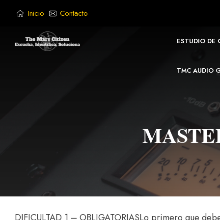
Saltar
Inicio
Contacto
al
contenido
ESTUDIO DE
TMC AUDIO 
MASTER
DIFICULTAD 1 – OBLIGATORIASLo primero que debería