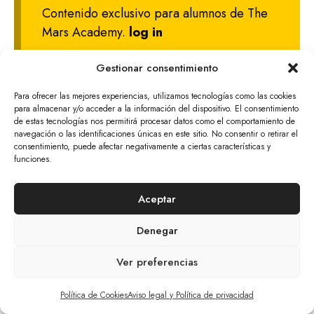
Contenido exclusivo para alumnos de The
Mars Academy.
log in
Gestionar consentimiento
Para ofrecer las mejores experiencias, utilizamos tecnologías como las cookies
para almacenar y/o acceder a la información del dispositivo. El consentimiento
© 2026 The Mars Citizen
de estas tecnologías nos permitirá procesar datos como el comportamiento de
Aviso Legal Y Política De Privacidad
Cookies
navegación o las identificaciones únicas en este sitio. No consentir o retirar el
consentimiento, puede afectar negativamente a ciertas características y
Tratamiento De Datos Personales
funciones.
Política De Devoluciones Y Anulaciones
Aceptar
Denegar
Ver preferencias
Artículo añadido al carrito.
Finalizar Compra
0 artículos -
0,00
€
Política de Cookies
Aviso legal y Política de privacidad