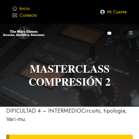
Saltar
Inicio
al
Mi Cuenta
Contacto
contenido
ME
MASTERCLASS
COMPRESIÓN 2
DIFICULTAD 4 – INTERMEDIOCircuito, tipología,
Vari-mu.