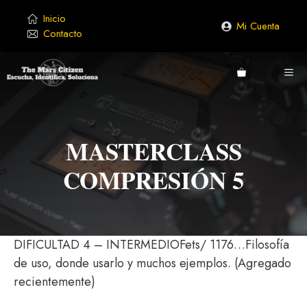
Saltar
Inicio
al
Mi Cuenta
Contacto
contenido
ME
MASTERCLASS
COMPRESIÓN 5
DIFICULTAD 4 – INTERMEDIOFets/ 1176…Filosofía
de uso, donde usarlo y muchos ejemplos. (Agregado
recientemente)