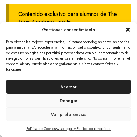
Contenido exclusivo para alumnos de The
Mars Academy.
log in
Gestionar consentimiento
Para ofrecer las mejores experiencias, utilizamos tecnologías como las cookies
para almacenar y/o acceder a la información del dispositivo. El consentimiento
de estas tecnologías nos permitirá procesar datos como el comportamiento de
navegación o las identificaciones únicas en este sitio. No consentir o retirar el
© 2026 The Mars Citizen
consentimiento, puede afectar negativamente a ciertas características y
Aviso Legal Y Política De Privacidad
Cookies
funciones.
Tratamiento De Datos Personales
Política De Devoluciones Y Anulaciones
Aceptar
Denegar
Ver preferencias
Artículo añadido al carrito.
Finalizar Compra
0 artículos -
0,00
€
Política de Cookies
Aviso legal y Política de privacidad