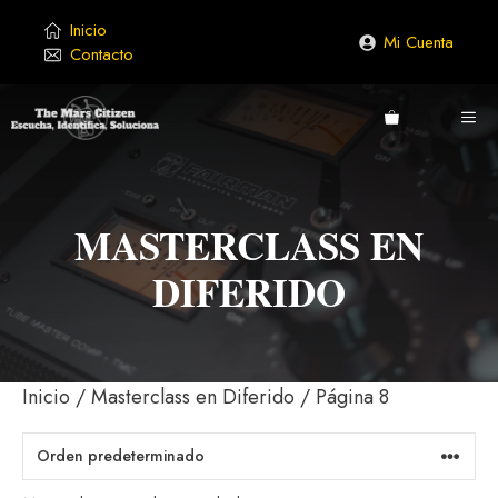
Saltar
Inicio
al
Mi Cuenta
Contacto
contenido
ME
MASTERCLASS EN
DIFERIDO
Inicio
/
Masterclass en Diferido
/ Página 8