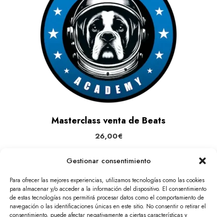
Masterclass venta de Beats
26,00
€
Gestionar consentimiento
Leer más
Para ofrecer las mejores experiencias, utilizamos tecnologías como las cookies
para almacenar y/o acceder a la información del dispositivo. El consentimiento
de estas tecnologías nos permitirá procesar datos como el comportamiento de
navegación o las identificaciones únicas en este sitio. No consentir o retirar el
←
1
2
3
…
5
6
7
8
9
→
consentimiento, puede afectar negativamente a ciertas características y