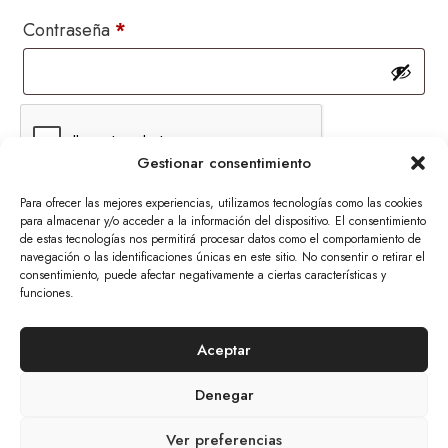
Obligatorio
Contraseña
*
Gestionar consentimiento
Recuérdame
Para ofrecer las mejores experiencias, utilizamos tecnologías como las cookies
Acceso
para almacenar y/o acceder a la información del dispositivo. El consentimiento
de estas tecnologías nos permitirá procesar datos como el comportamiento de
¿Olvidaste la contraseña?
navegación o las identificaciones únicas en este sitio. No consentir o retirar el
consentimiento, puede afectar negativamente a ciertas características y
funciones.
© 2026 The Mars Citizen
Aceptar
Aviso Legal Y Política De Privacidad
Cookies
Denegar
Tratamiento De Datos Personales
Política De Devoluciones Y Anulaciones
Ver preferencias