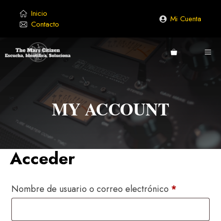
Saltar
Inicio
al
Mi Cuenta
Contacto
contenido
ME
MY ACCOUNT
Acceder
Obligatorio
Nombre de usuario o correo electrónico
*