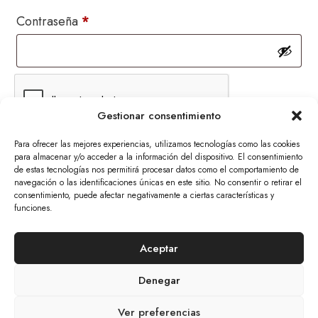
Obligatorio
Contraseña
*
Gestionar consentimiento
Recuérdame
Para ofrecer las mejores experiencias, utilizamos tecnologías como las cookies
Acceso
para almacenar y/o acceder a la información del dispositivo. El consentimiento
de estas tecnologías nos permitirá procesar datos como el comportamiento de
¿Olvidaste la contraseña?
navegación o las identificaciones únicas en este sitio. No consentir o retirar el
consentimiento, puede afectar negativamente a ciertas características y
funciones.
© 2026 The Mars Citizen
Aceptar
Aviso Legal Y Política De Privacidad
Cookies
Denegar
Tratamiento De Datos Personales
Política De Devoluciones Y Anulaciones
Ver preferencias