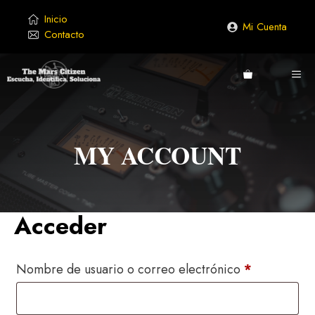
Saltar
Inicio
al
Mi Cuenta
Contacto
contenido
ME
MY ACCOUNT
Acceder
Obligatorio
Nombre de usuario o correo electrónico
*