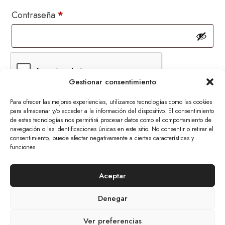
Obligatorio
Contraseña
*
Gestionar consentimiento
Recuérdame
Para ofrecer las mejores experiencias, utilizamos tecnologías como las cookies
Acceso
para almacenar y/o acceder a la información del dispositivo. El consentimiento
de estas tecnologías nos permitirá procesar datos como el comportamiento de
¿Olvidaste la contraseña?
navegación o las identificaciones únicas en este sitio. No consentir o retirar el
consentimiento, puede afectar negativamente a ciertas características y
funciones.
© 2026 The Mars Citizen
Aceptar
Aviso Legal Y Política De Privacidad
Cookies
Denegar
Tratamiento De Datos Personales
Política De Devoluciones Y Anulaciones
Ver preferencias