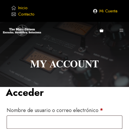
Saltar
Inicio
al
Mi Cuenta
Contacto
contenido
ME
MY ACCOUNT
Acceder
Obligatorio
Nombre de usuario o correo electrónico
*